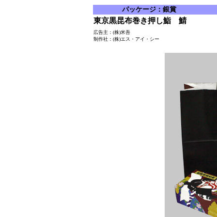
パッケージ：銀賞
東京黒昆布巻き押し鮨 鯖
広告主：(株)米吾
制作社：(株)エス・アイ・シー